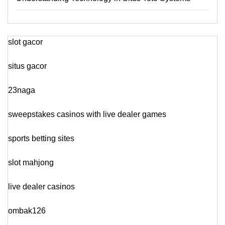
slot gacor
situs gacor
23naga
sweepstakes casinos with live dealer games
sports betting sites
slot mahjong
live dealer casinos
ombak126