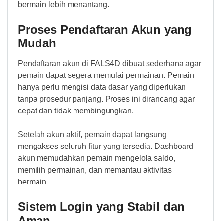
bermain lebih menantang.
Proses Pendaftaran Akun yang
Mudah
Pendaftaran akun di FALS4D dibuat sederhana agar
pemain dapat segera memulai permainan. Pemain
hanya perlu mengisi data dasar yang diperlukan
tanpa prosedur panjang. Proses ini dirancang agar
cepat dan tidak membingungkan.
Setelah akun aktif, pemain dapat langsung
mengakses seluruh fitur yang tersedia. Dashboard
akun memudahkan pemain mengelola saldo,
memilih permainan, dan memantau aktivitas
bermain.
Sistem Login yang Stabil dan
Aman