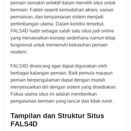
pemain semakin selektif dalam memilih situs untuk
bermain. Faktor seperti kemudahan akses, variasi
permainan, dan kenyamanan sistem menjadi
pertimbangan utama. Dalam kondisi tersebut,
FALS4D hadir sebagai salah satu situs judi online
yang menawarkan konsep sederhana namun tetap
fungsional untuk memenuhi kebutuhan pemain
modern.
FALS4D dirancang agar dapat digunakan oleh
berbagai kalangan pemain. Baik pemula maupun
pemain berpengalaman dapat dengan mudah
menyesuaikan diri dengan sistem yang disediakan.
Fokus utama situs ini adalah memberikan
pengalaman bermain yang lancar dan tidak rumit.
Tampilan dan Struktur Situs
FALS4D