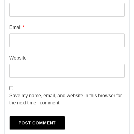
Email
*
Website
Save my name, email, and website in this browser for
the next time I comment.