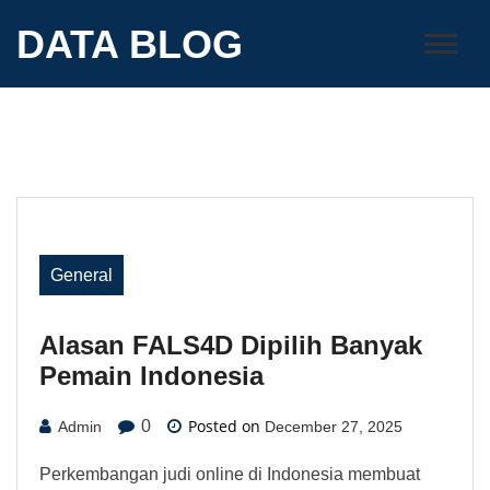
Skip
DATA BLOG
to
content
General
Alasan FALS4D Dipilih Banyak
Pemain Indonesia
Posted on
0
Admin
December 27, 2025
Perkembangan judi online di Indonesia membuat