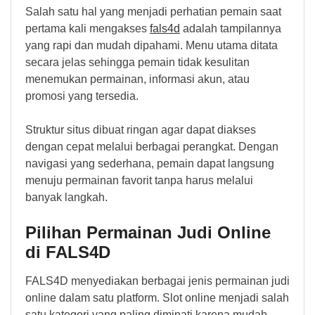
Salah satu hal yang menjadi perhatian pemain saat
pertama kali mengakses
fals4d
adalah tampilannya
yang rapi dan mudah dipahami. Menu utama ditata
secara jelas sehingga pemain tidak kesulitan
menemukan permainan, informasi akun, atau
promosi yang tersedia.
Struktur situs dibuat ringan agar dapat diakses
dengan cepat melalui berbagai perangkat. Dengan
navigasi yang sederhana, pemain dapat langsung
menuju permainan favorit tanpa harus melalui
banyak langkah.
Pilihan Permainan Judi Online
di FALS4D
FALS4D menyediakan berbagai jenis permainan judi
online dalam satu platform. Slot online menjadi salah
satu kategori yang paling diminati karena mudah