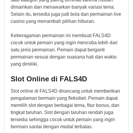
dimainkan dan menawarkan banyak variasi tema.
Selain itu, tersedia juga judi bola dan permainan live
casino yang menambah pilihan hiburan.
Keberagaman permainan ini membuat FALS4D
cocok untuk pemain yang ingin mencoba lebih dari
satu jenis permainan. Pemain dapat berganti
permainan sesuai dengan suasana hati dan waktu
yang dimiliki.
Slot Online di FALS4D
Slot online di FALS4D dirancang untuk memberikan
pengalaman bermain yang fleksibel. Pemain dapat
memilih slot dengan berbagai tema, fitur bonus, dan
tingkat taruhan. Slot dengan taruhan rendah juga
tersedia sehingga cocok untuk pemain yang ingin
bermain santai dengan modal terbatas.