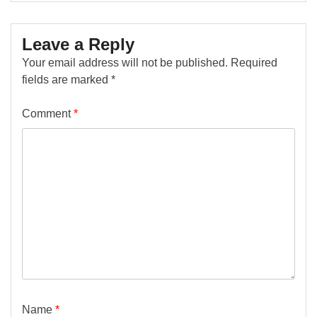
Leave a Reply
Your email address will not be published.
Required
fields are marked
*
Comment
*
Name
*