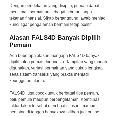
Dengan pendekatan yang disiplin, pemain dapat
menikmati permainan sebagai hiburan tanpa
tekanan finansial. Sikap bertanggung jawab menjadi
kunci agar pengalaman bermain tetap positif.
Alasan FALS4D Banyak Dipilih
Pemain
Ada beberapa alasan mengapa FALS4D banyak
dipilih oleh pemain Indonesia. Tampilan yang mudah
digunakan, variasi permainan yang cukup lengkap,
serta sistem transaksi yang praktis menjadi
keunggulan utama.
FALS4D juga cocok untuk berbagai tipe pemain,
baik pemula maupun berpengalaman. Kombinasi
faktor-faktor tersebut membuat situs ini mampu
bersaing di tengah banyaknya pilihan judi online.