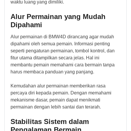
waktu luang yang dimiliki.
Alur Permainan yang Mudah
Dipahami
Alur permainan di BMW4D dirancang agar mudah
dipahami oleh semua pemain. Informasi penting
seperti pengaturan permainan, tombol kontrol, dan
fitur utama ditampilkan secara jelas. Hal ini
membantu pemain memahami cara bermain tanpa
harus membaca panduan yang panjang.
Kemudahan alur permainan memberikan rasa
percaya diri kepada pemain. Dengan memahami
mekanisme dasar, pemain dapat menikmati
permainan dengan lebih santai dan terarah.
Stabilitas Sistem dalam
Pengalaman Bermain