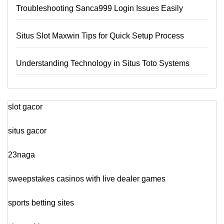
Troubleshooting Sanca999 Login Issues Easily
Situs Slot Maxwin Tips for Quick Setup Process
Understanding Technology in Situs Toto Systems
slot gacor
situs gacor
23naga
sweepstakes casinos with live dealer games
sports betting sites