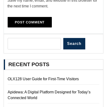
Save my name, email, and website in this browser for
the next time I comment.
Search
RECENT POSTS
OLX128 User Guide for First-Time Visitors
Apidewa: A Digital Platform Designed for Today’s
Connected World