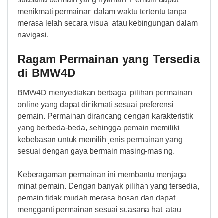
menikmati permainan dalam waktu tertentu tanpa
merasa lelah secara visual atau kebingungan dalam
navigasi.
Ragam Permainan yang Tersedia
di BMW4D
BMW4D menyediakan berbagai pilihan permainan
online yang dapat dinikmati sesuai preferensi
pemain. Permainan dirancang dengan karakteristik
yang berbeda-beda, sehingga pemain memiliki
kebebasan untuk memilih jenis permainan yang
sesuai dengan gaya bermain masing-masing.
Keberagaman permainan ini membantu menjaga
minat pemain. Dengan banyak pilihan yang tersedia,
pemain tidak mudah merasa bosan dan dapat
mengganti permainan sesuai suasana hati atau