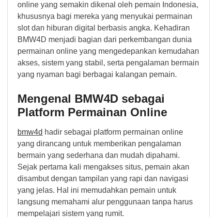
online yang semakin dikenal oleh pemain Indonesia,
khususnya bagi mereka yang menyukai permainan
slot dan hiburan digital berbasis angka. Kehadiran
BMW4D menjadi bagian dari perkembangan dunia
permainan online yang mengedepankan kemudahan
akses, sistem yang stabil, serta pengalaman bermain
yang nyaman bagi berbagai kalangan pemain.
Mengenal BMW4D sebagai
Platform Permainan Online
bmw4d
hadir sebagai platform permainan online
yang dirancang untuk memberikan pengalaman
bermain yang sederhana dan mudah dipahami.
Sejak pertama kali mengakses situs, pemain akan
disambut dengan tampilan yang rapi dan navigasi
yang jelas. Hal ini memudahkan pemain untuk
langsung memahami alur penggunaan tanpa harus
mempelajari sistem yang rumit.