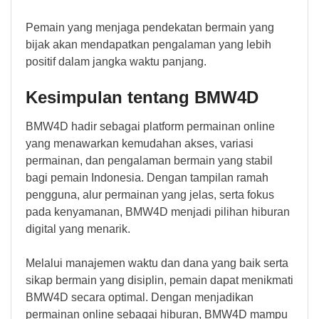
Pemain yang menjaga pendekatan bermain yang
bijak akan mendapatkan pengalaman yang lebih
positif dalam jangka waktu panjang.
Kesimpulan tentang BMW4D
BMW4D hadir sebagai platform permainan online
yang menawarkan kemudahan akses, variasi
permainan, dan pengalaman bermain yang stabil
bagi pemain Indonesia. Dengan tampilan ramah
pengguna, alur permainan yang jelas, serta fokus
pada kenyamanan, BMW4D menjadi pilihan hiburan
digital yang menarik.
Melalui manajemen waktu dan dana yang baik serta
sikap bermain yang disiplin, pemain dapat menikmati
BMW4D secara optimal. Dengan menjadikan
permainan online sebagai hiburan, BMW4D mampu